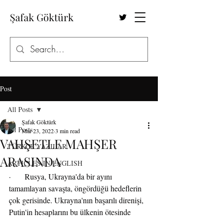
Şafak Göktürk
Post
All Posts
Şafak Göktürk
All Posts
Mar 23, 2022
3 min read
VAHŞETLE MAHŞER
TÜRKÇE YAZILAR
ARASINDA
ARTICLES IN ENGLISH
·       Rusya, Ukrayna'da bir ayını 
tamamlayan savaşta, öngördüğü hedeflerin 
çok gerisinde. Ukrayna'nın başarılı direnişi, 
Putin'in hesaplarını bu ülkenin ötesinde 