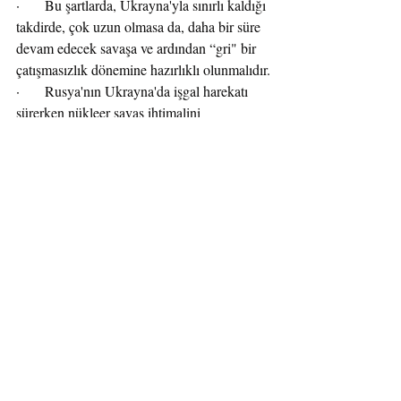
·       Bu şartlarda, Ukrayna'yla sınırlı kaldığı 
takdirde, çok uzun olmasa da, daha bir süre 
devam edecek savaşa ve ardından “gri" bir 
çatışmasızlık dönemine hazırlıklı olunmalıdır.
·       Rusya'nın Ukrayna'da işgal harekatı 
sürerken nükleer savaş ihtimalini 
dillendirmesi, mevcut durumu 1962 Küba 
krizinden daha karmaşık kılmaktadır. Kaldı 
ki, Küba krizinin bile hangi koşullarda 
çözüldüğü, Soğuk Savaş sona erdikten 
sonra tam olarak ortaya çıktı. Esnek 
mukabele stratejisiyle hareket eden 
Kennedy Yönetimi Küba'yı önce ablukaya 
almaya karar vermişti. Oysa bunun da 
nükleer savaşa yolaçabileceği o zaman 
öngörülmemişti. Ne var ki, Küba'ya 
gönderilen orta menzilli füzelerin tetiğini 
çekme yetkisi meğer Kruşçev'de değil, 
sahadaki Rus komutanda imiş. Deyim 