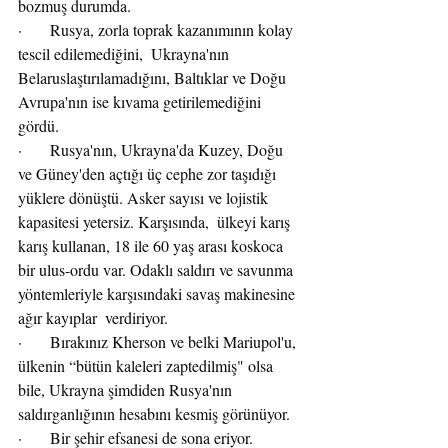
bozmuş durumda.
·       Rusya, zorla toprak kazanımının kolay 
tescil edilemediğini,  Ukrayna'nın 
Belaruslaştırılamadığını, Baltıklar ve Doğu 
Avrupa'nın ise kıvama getirilemediğini 
gördü.
·       Rusya'nın, Ukrayna'da Kuzey, Doğu 
ve Güney'den açtığı üç cephe zor taşıdığı 
yüklere dönüştü. Asker sayısı ve lojistik 
kapasitesi yetersiz. Karşısında,  ülkeyi karış 
karış kullanan, 18 ile 60 yaş arası koskoca 
bir ulus-ordu var. Odaklı saldırı ve savunma 
yöntemleriyle karşısındaki savaş makinesine 
ağır kayıplar  verdiriyor.
·       Bırakınız Kherson ve belki Mariupol'u, 
ülkenin “bütün kaleleri zaptedilmiş" olsa 
bile, Ukrayna şimdiden Rusya'nın 
saldırganlığının hesabını kesmiş görünüyor. 
·       Bir şehir efsanesi de sona eriyor. 