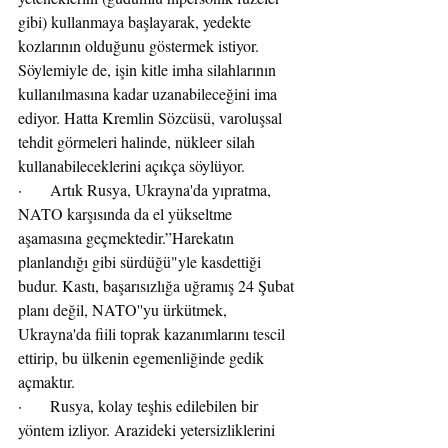
gibi) kullanmaya başlayarak, yedekte 
kozlarının olduğunu göstermek istiyor. 
Söylemiyle de, işin kitle imha silahlarının 
kullanılmasına kadar uzanabileceğini ima 
ediyor. Hatta Kremlin Sözcüsü, varoluşsal 
tehdit görmeleri halinde, nükleer silah 
kullanabileceklerini açıkça söylüyor.
·       Artık Rusya, Ukrayna'da yıpratma, 
NATO karşısında da el yükseltme 
aşamasına geçmektedir.”Harekatın 
planlandığı gibi sürdüğü"yle kasdettiği 
budur. Kastı, başarısızlığa uğramış 24 Şubat 
planı değil, NATO''yu ürkütmek, 
Ukrayna'da fiili toprak kazanımlarını tescil 
ettirip, bu ülkenin egemenliğinde gedik 
açmaktır.
·       Rusya, kolay teşhis edilebilen bir 
yöntem izliyor. Arazideki yetersizliklerini 