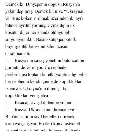
Demek ki, Dinyeper'in doğusu Rusya'ya 
yakın değilmiş. Demek ki, ülke “Ukraynalı" 
ve “Rus kökenli" olmak üzerinden iki ayrı 
bilince ayrılmıyormuş. Uzmanlığın ilk 
koşulu, diğer her alanda olduğu gibi, 
sorgulayıcılıktır. Basmakalıp jeopolitik 
buyurganlık kimsenin zihin açısını 
daraltmamalı.
·       Rusya'nın savaş yönetimi bütüncül bir 
görüntü de vermiyor. Üç cephede 
performansı toplam bir etki yaratmadığı gibi, 
her cephenin kendi içinde de kopukluklar 
izleniyor. Ukrayna'nın direnişi  bu 
kopuklukları genişletiyor.
·       Kısaca, savaş kilitlenme yolunda.
·       Rusya, Ukrayna'nın direncini ve 
Batı'nın sabrını sivil hedefleri döverek 
kırmaya çalışıyor. En ileri konvansiyonel 
yeteneklerini (güdümlü hipersonik füzeler 