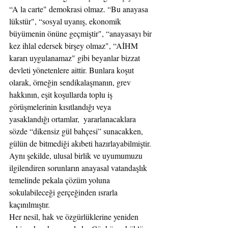
“A la carte" demokrasi olmaz. “Bu anayasa 
lükstür", “sosyal uyanış, ekonomik 
büyümenin önüne geçmiştir", “anayasayı bir 
kez ihlal edersek birşey olmaz", “AİHM 
kararı uygulanamaz" gibi beyanlar bizzat 
devleti yönetenlere aittir. Bunlara koşut 
olarak, örneğin sendikalaşmanın, grev 
hakkının, eşit koşullarda toplu iş 
görüşmelerinin kısıtlandığı veya 
yasaklandığı ortamlar,  yararlanacaklara 
sözde “dikensiz gül bahçesi” sunacakken, 
gülün de bitmediği akıbeti hazırlayabilmiştir. 
Aynı şekilde, ulusal birlik ve uyumumuzu 
ilgilendiren sorunların anayasal vatandaşlık 
temelinde pekala çözüm yoluna 
sokulabileceği gerçeğinden ısrarla 
kaçınılmıştır.
Her nesil, hak ve özgürlüklerine yeniden 