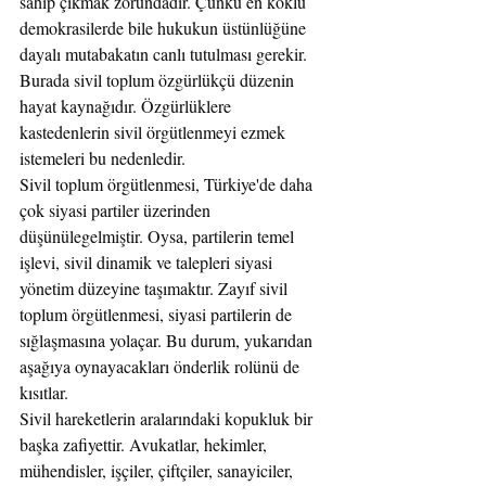
sahip çıkmak zorundadır. Çünkü en köklü 
demokrasilerde bile hukukun üstünlüğüne 
dayalı mutabakatın canlı tutulması gerekir. 
Burada sivil toplum özgürlükçü düzenin 
hayat kaynağıdır. Özgürlüklere 
kastedenlerin sivil örgütlenmeyi ezmek 
istemeleri bu nedenledir.
Sivil toplum örgütlenmesi, Türkiye'de daha 
çok siyasi partiler üzerinden 
düşünülegelmiştir. Oysa, partilerin temel 
işlevi, sivil dinamik ve talepleri siyasi 
yönetim düzeyine taşımaktır. Zayıf sivil 
toplum örgütlenmesi, siyasi partilerin de 
sığlaşmasına yolaçar. Bu durum, yukarıdan 
aşağıya oynayacakları önderlik rolünü de 
kısıtlar. 
Sivil hareketlerin aralarındaki kopukluk bir 
başka zafiyettir. Avukatlar, hekimler, 
mühendisler, işçiler, çiftçiler, sanayiciler, 