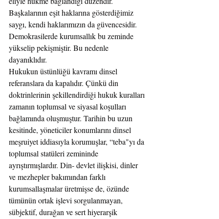
eliyle hükme bağlandığı düzendir. 
Başkalarının eşit haklarına gösterdiğimiz 
saygı, kendi haklarımızın da güvencesidir. 
Demokrasilerde kurumsallık bu zeminde 
yükselip pekişmiştir. Bu nedenle 
dayanıklıdır.
Hukukun üstünlüğü kavramı dinsel 
referanslara da kapalıdır. Çünkü din 
doktrinlerinin şekillendirdiği hukuk kuralları 
zamanın toplumsal ve siyasal koşulları 
bağlamında oluşmuştur. Tarihin bu uzun 
kesitinde, yöneticiler konumlarını dinsel 
meşruiyet iddiasıyla korumuşlar, “teba"yı da 
toplumsal statüleri zemininde 
ayrıştırmışlardır. Din- devlet ilişkisi, dinler 
ve mezhepler bakımından farklı 
kurumsallaşmalar üretmişse de, özünde 
tümünün ortak işlevi sorgulanmayan, 
sübjektif, durağan ve sert hiyerarşik 