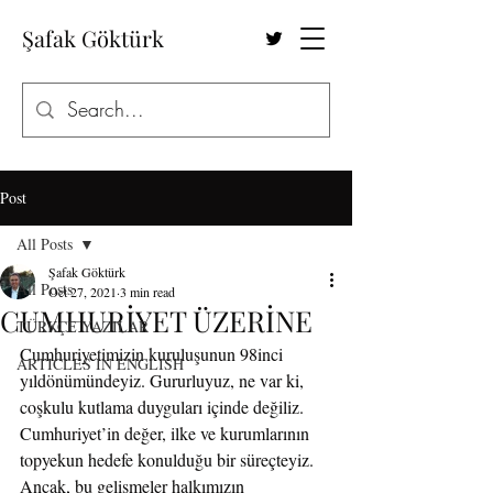
Şafak Göktürk
Post
All Posts
Şafak Göktürk
All Posts
Oct 27, 2021
3 min read
CUMHURİYET ÜZERİNE
TÜRKÇE YAZILAR
Cumhuriyetimizin kuruluşunun 98inci 
ARTICLES IN ENGLISH
yıldönümündeyiz. Gururluyuz, ne var ki, 
coşkulu kutlama duyguları içinde değiliz. 
Cumhuriyet’in değer, ilke ve kurumlarının 
topyekun hedefe konulduğu bir süreçteyiz. 
Ancak, bu gelişmeler halkımızın 