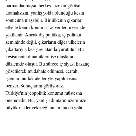
harmanlanmışsa, herkes, uzman görüşü 
aramaksızın, yanlış yolda olunduğu kesin 
sonucuna ulaşabilir. Bir ülkenin çıkarları 
elbette kendi konumu  ve verileri üzerinde 
şekillenir. Ancak dış politika, iç politika 
zemininde değil, çıkarların diğer ülkelerin 
çıkarlarıyla kesiştiği alanda yürütülür. Bu 
kesişmenin dinamikleri ise uluslararası 
düzlemde oluşur. Bu sürece iç siyasi kazanç 
gözetilerek müdahale edilmesi, cerrahi 
işlemin mutfak aletleriyle yapılmasına 
benzer. Sonuçlarını görüyoruz.
Türkiye'nin jeopolitik konumu müstesna 
önemdedir. Bu, yanlış adımların üzerimize 
büyük riskler çekeceği anlamına da gelir. 
Konumumuz, ülkemize gösterilen olumlu ve 
olumsuz ilginin başlıca bir kaynağıdır. Bu 
ilgi yalnızca güvenliğimize ve bölgemizdeki 