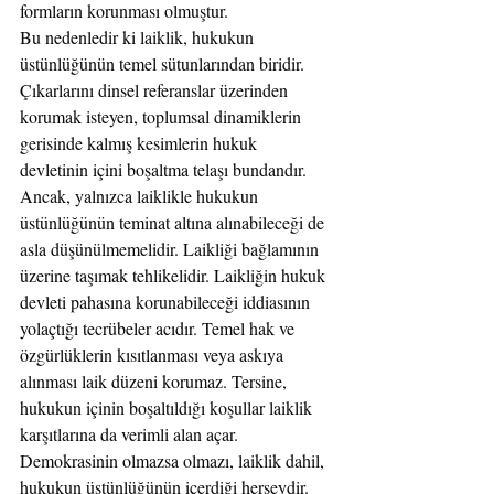
formların korunması olmuştur.
Bu nedenledir ki laiklik, hukukun 
üstünlüğünün temel sütunlarından biridir. 
Çıkarlarını dinsel referanslar üzerinden 
korumak isteyen, toplumsal dinamiklerin 
gerisinde kalmış kesimlerin hukuk 
devletinin içini boşaltma telaşı bundandır.
Ancak, yalnızca laiklikle hukukun 
üstünlüğünün teminat altına alınabileceği de 
asla düşünülmemelidir. Laikliği bağlamının 
üzerine taşımak tehlikelidir. Laikliğin hukuk 
devleti pahasına korunabileceği iddiasının 
yolaçtığı tecrübeler acıdır. Temel hak ve 
özgürlüklerin kısıtlanması veya askıya 
alınması laik düzeni korumaz. Tersine, 
hukukun içinin boşaltıldığı koşullar laiklik 
karşıtlarına da verimli alan açar. 
Demokrasinin olmazsa olmazı, laiklik dahil, 
hukukun üstünlüğünün içerdiği herşeydir.